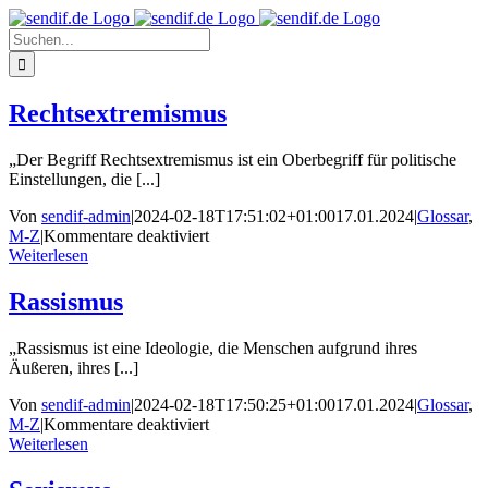
Zum
Inhalt
Suche
springen
nach:
Rechtsextremismus
„Der Begriff Rechtsextremismus ist ein Oberbegriff für politische
Einstellungen, die [...]
Von
sendif-admin
|
2024-02-18T17:51:02+01:00
17.01.2024
|
Glossar
,
für
M-Z
|
Kommentare deaktiviert
Rechtsextremismus
Weiterlesen
Rassismus
„Rassismus ist eine Ideologie, die Menschen aufgrund ihres
Äußeren, ihres [...]
Von
sendif-admin
|
2024-02-18T17:50:25+01:00
17.01.2024
|
Glossar
,
für
M-Z
|
Kommentare deaktiviert
Rassismus
Weiterlesen