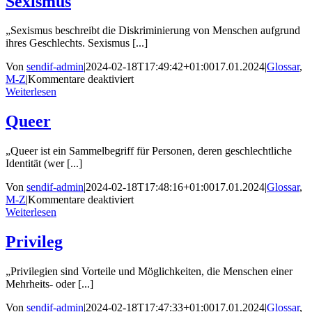
Sexismus
„Sexismus beschreibt die Diskriminierung von Menschen aufgrund
ihres Geschlechts. Sexismus [...]
Von
sendif-admin
|
2024-02-18T17:49:42+01:00
17.01.2024
|
Glossar
,
für
M-Z
|
Kommentare deaktiviert
Sexismus
Weiterlesen
Queer
„Queer ist ein Sammelbegriff für Personen, deren geschlechtliche
Identität (wer [...]
Von
sendif-admin
|
2024-02-18T17:48:16+01:00
17.01.2024
|
Glossar
,
für
M-Z
|
Kommentare deaktiviert
Queer
Weiterlesen
Privileg
„Privilegien sind Vorteile und Möglichkeiten, die Menschen einer
Mehrheits- oder [...]
Von
sendif-admin
|
2024-02-18T17:47:33+01:00
17.01.2024
|
Glossar
,