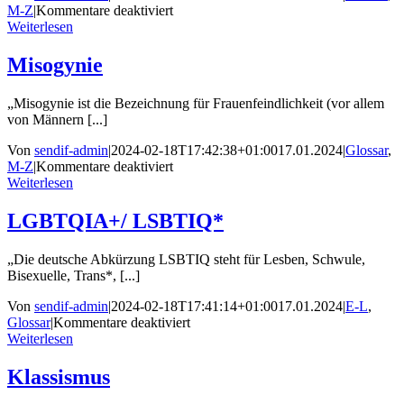
für
M-Z
|
Kommentare deaktiviert
Privileg
Weiterlesen
Misogynie
„Misogynie ist die Bezeichnung für Frauenfeindlichkeit (vor allem
von Männern [...]
Von
sendif-admin
|
2024-02-18T17:42:38+01:00
17.01.2024
|
Glossar
,
für
M-Z
|
Kommentare deaktiviert
Misogynie
Weiterlesen
LGBTQIA+/ LSBTIQ*
„Die deutsche Abkürzung LSBTIQ steht für Lesben, Schwule,
Bisexuelle, Trans*, [...]
Von
sendif-admin
|
2024-02-18T17:41:14+01:00
17.01.2024
|
E-L
,
für
Glossar
|
Kommentare deaktiviert
LGBTQIA+/
Weiterlesen
LSBTIQ*
Klassismus