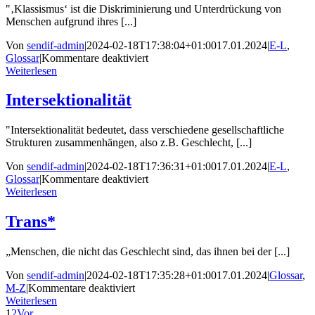
"‚Klassismus‘ ist die Diskriminierung und Unterdrückung von
Menschen aufgrund ihres [...]
Von
sendif-admin
|
2024-02-18T17:38:04+01:00
17.01.2024
|
E-L
,
für
Glossar
|
Kommentare deaktiviert
Klassismus
Weiterlesen
Intersektionalität
"Intersektionalität bedeutet, dass verschiedene gesellschaftliche
Strukturen zusammenhängen, also z.B. Geschlecht, [...]
Von
sendif-admin
|
2024-02-18T17:36:31+01:00
17.01.2024
|
E-L
,
für
Glossar
|
Kommentare deaktiviert
Intersektionalität
Weiterlesen
Trans*
„Menschen, die nicht das Geschlecht sind, das ihnen bei der [...]
Von
sendif-admin
|
2024-02-18T17:35:28+01:00
17.01.2024
|
Glossar
,
für
M-Z
|
Kommentare deaktiviert
Trans*
Weiterlesen
1
2
Vor